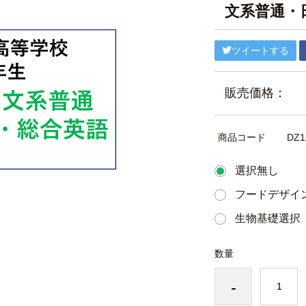
文系普通・
ツイートする
販売価格：
商品コード
DZ1
選択無し
フードデザイ
生物基礎選択
数量
-