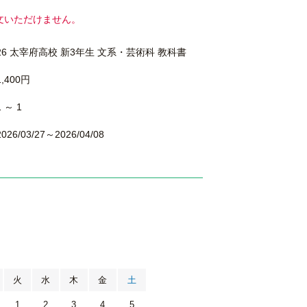
文いただけません。
26 太宰府高校 新3年生 文系・芸術科 教科書
1,400円
1 ～ 1
2026/03/27～2026/04/08
月
火
水
木
金
土
1
2
3
4
5