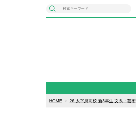
HOME
26 太宰府高校 新3年生 文系・芸