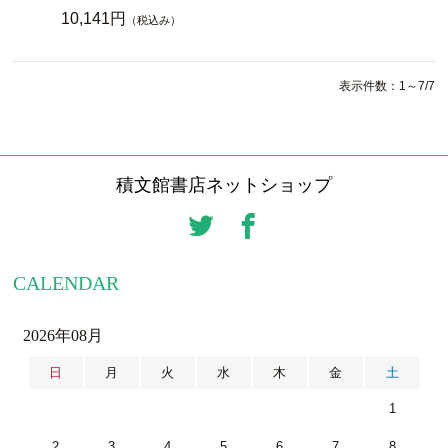
10,141円
（税込み）
表示件数：1～7/7
積文館書店ネットショップ
CALENDAR
2026年08月
日
月
火
水
木
金
土
1
2
3
4
5
6
7
8