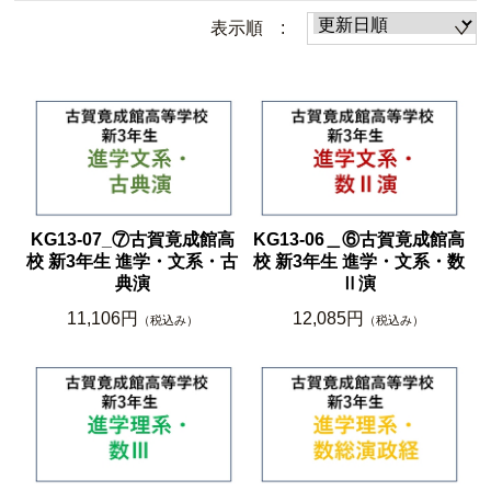
表示順 :
KG13-07_⑦古賀竟成館高
KG13-06＿⑥古賀竟成館高
校 新3年生 進学・文系・古
校 新3年生 進学・文系・数
典演
Ⅱ演
11,106円
12,085円
（税込み）
（税込み）